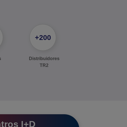
+200
s
Distribuidores
TR2
tros I+D