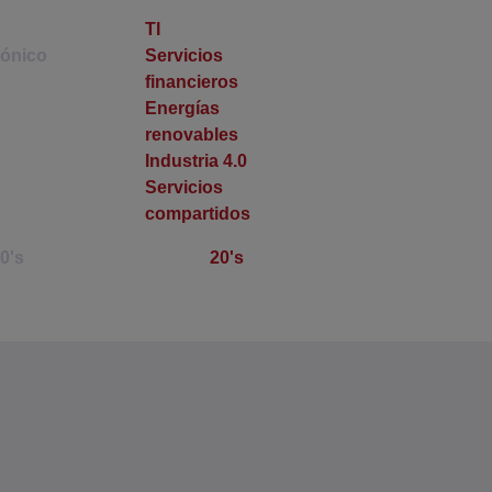
TI
rónico
Servicios
financieros
Energías
renovables
Industria 4.0
Servicios
compartidos
10's
20's