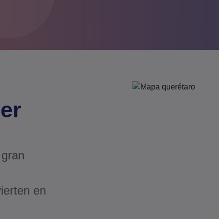
der
 gran
vierten en